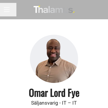
Dela sidan
KARRIÄRMENY
Omar Lord Fye
Säljansvarig - IT –
IT