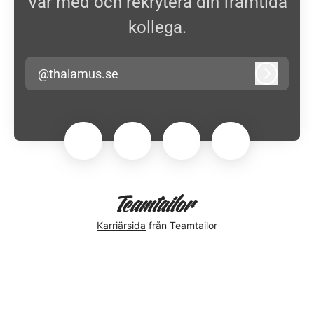
Var med och rekrytera din framtida
kollega.
@thalamus.se
Logga in
Karriärsida
från Teamtailor