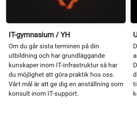
IT-gymnasium / YH
U
Om du går sista terminen på din
D
utbildning och har grundläggande
a
kunskaper inom IT-infrastruktur så har
D
du möjlighet att göra praktik hos oss.
d
Vårt mål är att ge dig en anställning som
t
konsult inom IT-support.
k