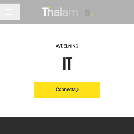
Dela sidan
KARRIÄRMENY
AVDELNING
IT
Connecta