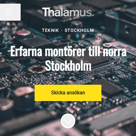
Dela sidan
KARRIÄRMENY
TEKNIK
·
STOCKHOLM
Erfarna montörer till norra
Stockholm
Skicka ansökan